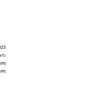
023
ντι
ηση
ηση