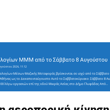
λογίων ΜΜΜ από το Σάββατο 8 Αυγούστου
υγούστου 2026, 11:12
λογίων Μέσων Μαζικής Μεταφοράς βρίσκονται σε ισχύ από το Σάββατο 8
ς Αθήνας ως το Δεκαπενταύγουστο Αυτό το Σαββατοκύριακο: Σάββατο 8
5:00 λόγω εργασιών επί της οδού Μικράς Ασίας στο Δήμο Γλυφάδας Από...
η αεροπορική κίνηση