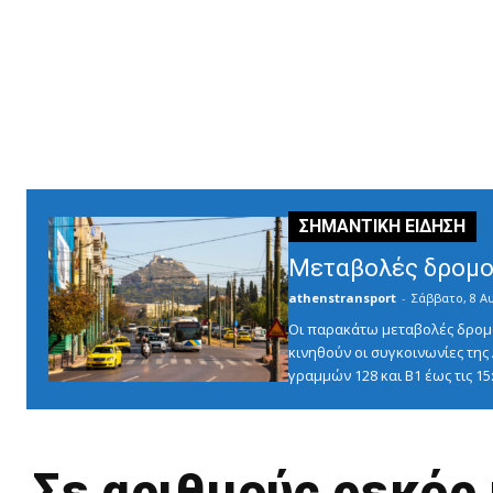
Μεταβολές δρομο
athenstransport
-
Σάββατο, 8 Α
Οι παρακάτω μεταβολές δρομο
κινηθούν οι συγκοινωνίες τη
γραμμών 128 και Β1 έως τις 1
Σε αριθμούς ρεκόρ 