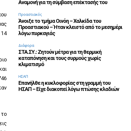
Αναμονή για τη σύμβαση επέκτασής του
που
Προαστιακός
Άνοιξε το τμήμα Οινόη – Χαλκίδα του
μας
Προαστιακού – Ήταν κλειστό από το μεσημέρι
 14
λόγω πυρκαγιάς
Διάφορα
ΣΤΑ.ΣΥ.: Ζητούν μέτρα για τη θερμική
καταπόνηση και τους συρμούς χωρίς
ριο
κλιματισμό
και
ΗΣΑΠ
746
Επανήλθε η κυκλοφορίας στη γραμμή του
καν
ΗΣΑΠ – Είχε διακοπεί λόγω πτώσης κλαδιών
 το
εις