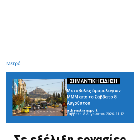
Μετρό
Μεταβολές δρομολογίων
ΜΜΜ από το Σάββατο 8
Αυγούστου
athenstransport
-
Σάββατο, 8 Αυγούστου 2026, 11:12
Σε εξέλιξη εργασίες