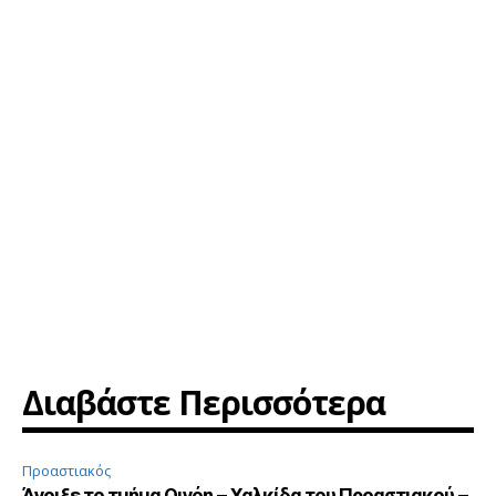
Διαβάστε Περισσότερα
Προαστιακός
Άνοιξε το τμήμα Οινόη – Χαλκίδα του Προαστιακού –