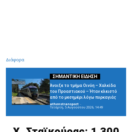
Διάφορα
Άνοιξε το τμήμα Οινόη – Χαλκίδα
του Προαστιακού – Ήταν κλειστό
από το μεσημέρι λόγω πυρκαγιάς
athenstransport
-
Τετάρτη, 5 Αυγούστου 2026, 14:49
Χ. Σταϊκούρας: 1.300