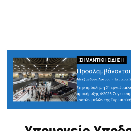
Προσλαμβάνονται 
Αλέξανδρος Λιάρος
-
Δευτέρα, 2
Στην πρόσληψη 21 εργαζομένω
προκήρυξης 4/2026. Συγκεκριμ
κρατών-μελών της Ευρωπαϊκής
Υπουργείο Υποδο