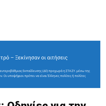
ρό – Ξεκίνησαν οι αιτήσεις
ευτεροβάθμιας Εκπαίδευσης (ΔΕ) προχωρά η ΣΤΑ.ΣΥ. μέσω της
ν. Οι υποψήφιοι πρέπει να είναι Έλληνες πολίτες ή πολίτες
 Οδηγίες για την