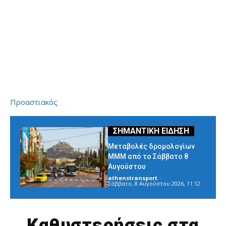
Προαστιακός
Μεταβολές δρομολογίων
ΜΜΜ από το Σάββατο 8
Αυγούστου
athenstransport
-
Σάββατο, 8 Αυγούστου 2026, 11:12
Καθυστερήσεις στα