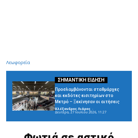
Λεωφορεία
Προσλαμβάνονται σταθμάρχες
και εκδότες εισιτηρίων στο
Μετρό – Ξεκίνησαν οι αιτήσεις
Αλέξανδρος Λιάρος
-
Δευτέρα, 27 Ιουλίου 2026, 11:27
Φωτιά σε αστικό