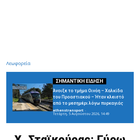
Λεωφορεία
Άνοιξε το τμήμα Οινόη – Χαλκίδα
του Προαστιακού – Ήταν κλειστό
από το μεσημέρι λόγω πυρκαγιάς
athenstransport
-
Τετάρτη, 5 Αυγούστου 2026, 14:49
Χ. Σταϊκούρας: Γύρω