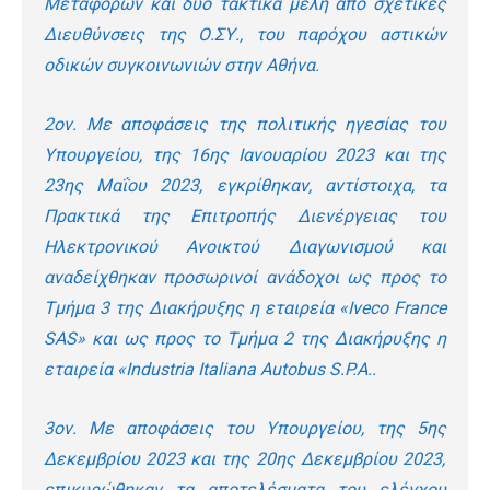
Μεταφορών και δύο τακτικά μέλη από σχετικές
Διευθύνσεις της Ο.ΣΥ., του παρόχου αστικών
οδικών συγκοινωνιών στην Αθήνα.
2
ον
. Με αποφάσεις της πολιτικής ηγεσίας του
Υπουργείου, της 16
ης
Ιανουαρίου 2023 και της
23
ης
Μαΐου 2023, εγκρίθηκαν, αντίστοιχα, τα
Πρακτικά της Επιτροπής Διενέργειας του
Ηλεκτρονικού Ανοικτού Διαγωνισμού και
αναδείχθηκαν προσωρινοί ανάδοχοι ως προς το
Τμήμα 3 της Διακήρυξης η εταιρεία «Iveco France
SAS» και ως προς το Τμήμα 2 της Διακήρυξης η
εταιρεία «Industria Italiana Autobus S.P.A..
3
ον
. Με αποφάσεις του Υπουργείου, της 5
ης
Δεκεμβρίου 2023 και της 20
ης
Δεκεμβρίου 2023,
επικυρώθηκαν τα αποτελέσματα του ελέγχου