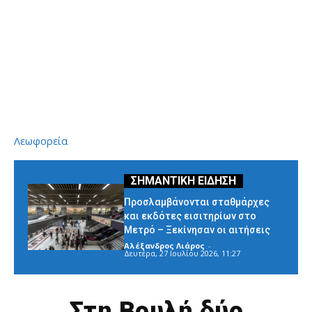
Λεωφορεία
Προσλαμβάνονται σταθμάρχες
και εκδότες εισιτηρίων στο
Μετρό – Ξεκίνησαν οι αιτήσεις
Αλέξανδρος Λιάρος
-
Δευτέρα, 27 Ιουλίου 2026, 11:27
Στη Βουλή δύο