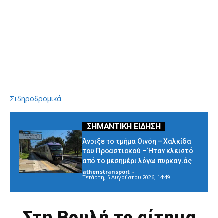
Σιδηροδρομικά
Άνοιξε το τμήμα Οινόη – Χαλκίδα
του Προαστιακού – Ήταν κλειστό
από το μεσημέρι λόγω πυρκαγιάς
athenstransport
-
Τετάρτη, 5 Αυγούστου 2026, 14:49
Στη Βουλή το αίτημα