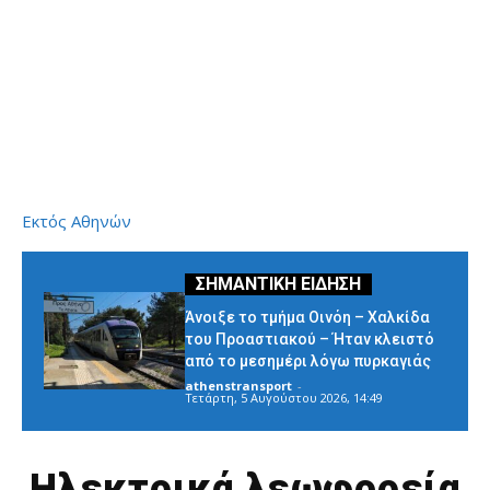
Εκτός Αθηνών
Άνοιξε το τμήμα Οινόη – Χαλκίδα
του Προαστιακού – Ήταν κλειστό
από το μεσημέρι λόγω πυρκαγιάς
athenstransport
-
Τετάρτη, 5 Αυγούστου 2026, 14:49
Ηλεκτρικά λεωφορεία