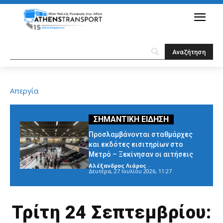
Απεργία
Προσλαμβάνονται σταθμάρχες
και εκδότες εισιτηρίων στο
Μετρό – Ξεκίνησαν οι αιτήσεις
Αλέξανδρος Λιάρος
-
Δευτέρα, 27 Ιουλίου 2026, 11:27
Τρίτη 24 Σεπτεμβρίου: