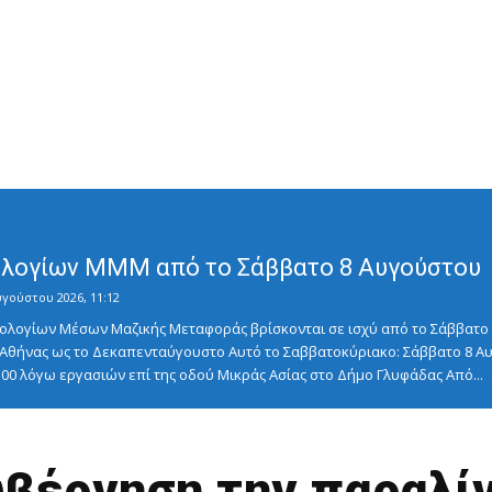
λογίων ΜΜΜ από το Σάββατο 8 Αυγούστου
υγούστου 2026, 11:12
λογίων Μέσων Μαζικής Μεταφοράς βρίσκονται σε ισχύ από το Σάββατο 8
ς Αθήνας ως το Δεκαπενταύγουστο Αυτό το Σαββατοκύριακο: Σάββατο 8
5:00 λόγω εργασιών επί της οδού Μικράς Ασίας στο Δήμο Γλυφάδας Από...
υβέρνηση την παραλί