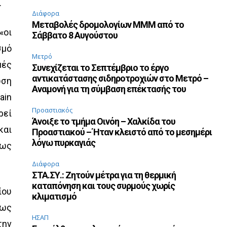
.
Διάφορα
Μεταβολές δρομολογίων ΜΜΜ από το
«οι
Σάββατο 8 Αυγούστου
σμό
Μετρό
μές
Συνεχίζεται το Σεπτέμβριο το έργο
αντικατάστασης σιδηροτροχιών στο Μετρό –
ωση
Αναμονή για τη σύμβαση επέκτασής του
ain
Προαστιακός
ρεί
Άνοιξε το τμήμα Οινόη – Χαλκίδα του
και
Προαστιακού – Ήταν κλειστό από το μεσημέρι
λόγω πυρκαγιάς
πως
Διάφορα
ΣΤΑ.ΣΥ.: Ζητούν μέτρα για τη θερμική
καταπόνηση και τους συρμούς χωρίς
ίου
κλιματισμό
πως
ΗΣΑΠ
την