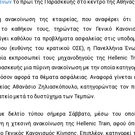
ρένων
το πρωί της Παρασκευής στο κέντρο της Αθήνας
 ανακοίνωση της εταιρείας, που αναφέρει ότι 
ν το καθήκον τους, τηρώντας τον Γενικό Κανονι
θίγει καθόλου τα προβλήματα ασφαλείας στις υποδο
ύου (ευθύνης του κρατικού ΟΣΕ), η Πανελλήνια Έν
ία εκπροσωπεί τους μηχανοδηγούς της Hellenic Tr
ασκευής μια πύρινη ανακοίνωση με την οποία κατηγο
” όσον αφορά τα θέματα ασφάλειας. Αναφορά γίνεται 
είας Αθανάσιο Ζηλιασκόπουλο, κατηγορώντας τον 
ατείο μετά το δυστύχημα των Τεμπών.
με δελτίο τύπου σήμερα Σάββατο, μέσω του οπο
η η χτεσινή ανακοίνωση της Hellenic Train, αφού ό
ο Γενικός Κανονισμός Κίνησης. Επιπλέον, κατηγορεί 