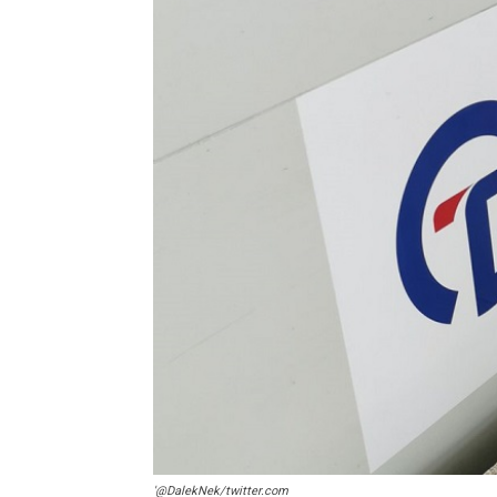
'@DalekNek/twitter.com