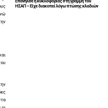
Επανήλθε η κυκλοφορίας στη γραμμή του
ΗΣΑΠ – Είχε διακοπεί λόγω πτώσης κλαδιών
ους
ενώ
την
και
του
την
δες
στα
 οι