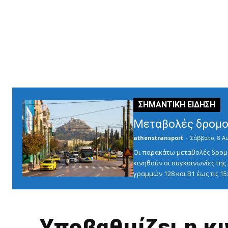
Μεταβολές δρομο
athenstransport
-
Σάββατο, 8 Α
Οι παρακάτω μεταβολές δρομο
κινηθούν οι συγκοινωνίες τη
γραμμών 128 και Β1 έως τις 1
Υποβαθμίζει η κ