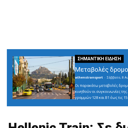
Μεταβολές δρομο
athenstransport
-
Σάββατο, 8 Α
Οι παρακάτω μεταβολές δρομο
κινηθούν οι συγκοινωνίες τη
γραμμών 128 και Β1 έως τις 1
Hellenic Train: Σε