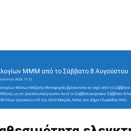
λογίων ΜΜΜ από το Σάββατο 8 Αυγούστου
υγούστου 2026, 11:12
λογίων Μέσων Μαζικής Μεταφοράς βρίσκονται σε ισχύ από το Σάββατο 8
ς Αθήνας ως το Δεκαπενταύγουστο Αυτό το Σαββατοκύριακο: Σάββατο 8
5:00 λόγω εργασιών επί της οδού Μικράς Ασίας στο Δήμο Γλυφάδας Από...
 διαθεσιμότητα ελεγκ