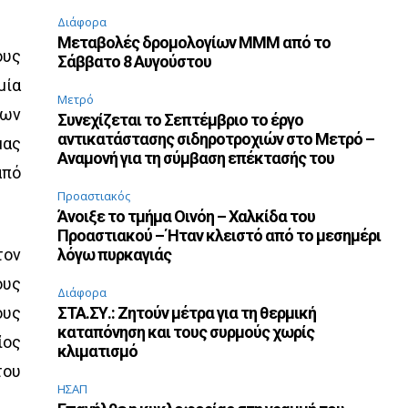
Διάφορα
Μεταβολές δρομολογίων ΜΜΜ από το
ους
Σάββατο 8 Αυγούστου
μία
Μετρό
των
Συνεχίζεται το Σεπτέμβριο το έργο
αντικατάστασης σιδηροτροχιών στο Μετρό –
μας
Αναμονή για τη σύμβαση επέκτασής του
από
Προαστιακός
Άνοιξε το τμήμα Οινόη – Χαλκίδα του
Προαστιακού – Ήταν κλειστό από το μεσημέρι
τον
λόγω πυρκαγιάς
ους
Διάφορα
ους
ΣΤΑ.ΣΥ.: Ζητούν μέτρα για τη θερμική
καταπόνηση και τους συρμούς χωρίς
ίος
κλιματισμό
του
ΗΣΑΠ