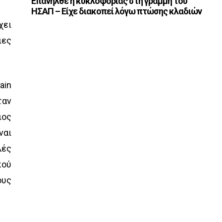
Επανήλθε η κυκλοφορίας στη γραμμή του
ΗΣΑΠ – Είχε διακοπεί λόγω πτώσης κλαδιών
χει
ιες
ain
ταν
ιος
ναι
λές
κού
ους