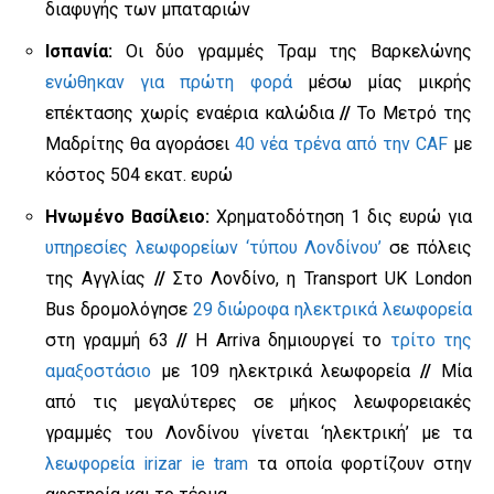
διαφυγής των μπαταριών
Ισπανία:
Οι δύο γραμμές Τραμ της Βαρκελώνης
ενώθηκαν για πρώτη φορά
μέσω μίας μικρής
επέκτασης χωρίς εναέρια καλώδια
//
Το Μετρό της
Μαδρίτης θα αγοράσει
40 νέα τρένα από την CAF
με
κόστος 504 εκατ. ευρώ
Ηνωμένο Βασίλειο:
Χρηματοδότηση 1 δις ευρώ για
υπηρεσίες λεωφορείων ‘τύπου Λονδίνου’
σε πόλεις
της Αγγλίας
//
Στο Λονδίνο, η Transport UK London
Bus δρομολόγησε
29 διώροφα ηλεκτρικά λεωφορεία
στη γραμμή 63
//
Η Arriva δημιουργεί το
τρίτο της
αμαξοστάσιο
με 109 ηλεκτρικά λεωφορεία
//
Μία
από τις μεγαλύτερες σε μήκος λεωφορειακές
γραμμές του Λονδίνου γίνεται ‘ηλεκτρική’ με τα
λεωφορεία irizar ie tram
τα οποία φορτίζουν στην