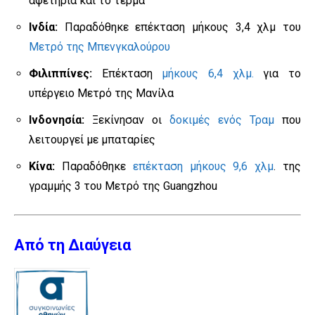
αφετηρία και το τέρμα
Ινδία:
Παραδόθηκε επέκταση μήκους 3,4 χλμ του
Μετρό της Μπενγκαλούρου
Φιλιππίνες:
Επέκταση
μήκους 6,4 χλμ.
για το
υπέργειο Μετρό της Μανίλα
Ινδονησία:
Ξεκίνησαν οι
δοκιμές ενός Τραμ
που
λειτουργεί με μπαταρίες
Κίνα:
Παραδόθηκε
επέκταση μήκους 9,6 χλμ
. της
γραμμής 3 του Μετρό της Guangzhou
Από τη Διαύγεια