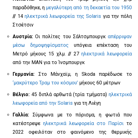
παραδόθηκε, η
μεγαλύτερη από τη δεκαετία του 1950
//
14
ηλεκτρικά λεωφορεία της Solaris
για την πόλη
Στσέτσιν
Αυστρία:
Οι πολίτες του Σάλτσμπουργκ
απέρριψαν
μέσω δημοψηφίσματος
υπόγεια επέκταση του
Μετρό μήκους 15 χλμ.
//
27
ηλεκτρικά λεωφορεία
από την MAN για το Ίνσμπουργκ
Γερμανία:
Στο Μάνχαϊμ, η Skoda παρέδωσε το
‘μακρύτερο Τραμ του κόσμου’
μήκους 60 μέτρων
Βέλγιο:
45 διπλά αρθωτά (τρία τμήματα)
ηλεκτρικά
λεωφορεία από την Solaris
για τη Λιέγη
Γαλλία:
Σύμφωνα με το πόρισμα, η φωτιά που
κατέστρεψε
ηλεκτρικά λεωφορεία στο Παρίσι
το
2022 οφειλόταν στο φαινόμενο της θερμικής