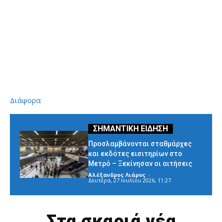
Διάφορα
Προσλαμβάνονται σταθμάρχες
και εκδότες εισιτηρίων στο
Μετρό – Ξεκίνησαν οι αιτήσεις
Αλέξανδρος Λιάρος
-
Δευτέρα, 27 Ιουλίου 2026, 11:27
Στα σκαριά νέα