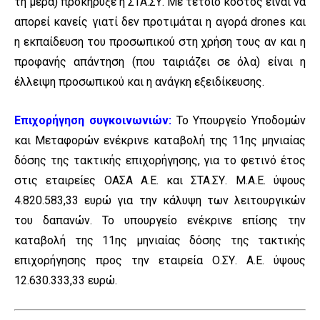
τη μέρα) προκήρυξε η ΣΤΑ.ΣΥ. Με τέτοιο κόστος είναι να
απορεί κανείς γιατί δεν προτιμάται η αγορά drones και
η εκπαίδευση του προσωπικού στη χρήση τους αν και η
προφανής απάντηση (που ταιριάζει σε όλα) είναι η
έλλειψη προσωπικού και η ανάγκη εξειδίκευσης.
Επιχορήγηση συγκοινωνιών:
Το Υπουργείο Υποδομών
και Μεταφορών ενέκρινε καταβολή της 11ης μηνιαίας
δόσης της τακτικής επιχορήγησης, για το φετινό έτος
στις εταιρείες ΟΑΣΑ Α.Ε. και ΣΤΑ.ΣΥ. Μ.Α.Ε. ύψους
4.820.583,33 ευρώ για την κάλυψη των λειτουργικών
του δαπανών. Το υπουργείο ενέκρινε επίσης την
καταβολή της 11ης μηνιαίας δόσης της τακτικής
επιχορήγησης προς την εταιρεία Ο.ΣΥ. Α.Ε. ύψους
12.630.333,33 ευρώ.