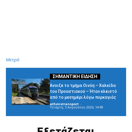
Μετρό
Άνοιξε το τμήμα Οινόη – Χαλκίδα
του Προαστιακού – Ήταν κλειστό
από το μεσημέρι λόγω πυρκαγιάς
athenstransport
-
Τετάρτη, 5 Αυγούστου 2026, 14:49
Εξετάζεται