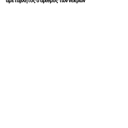
αμετάβλητος ο αριθμός των νεκρών