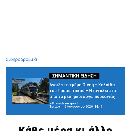
Σιδηροδρομικά
Άνοιξε το τμήμα Οινόη – Χαλκίδα
του Προαστιακού – Ήταν κλειστό
από το μεσημέρι λόγω πυρκαγιάς
athenstransport
-
Τετάρτη, 5 Αυγούστου 2026, 14:49
Κάθε μέρα κι άλλο