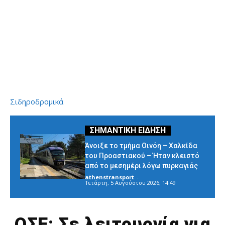
Σιδηροδρομικά
Άνοιξε το τμήμα Οινόη – Χαλκίδα
του Προαστιακού – Ήταν κλειστό
από το μεσημέρι λόγω πυρκαγιάς
athenstransport
-
Τετάρτη, 5 Αυγούστου 2026, 14:49
ΟΣΕ: Σε λειτουργία για