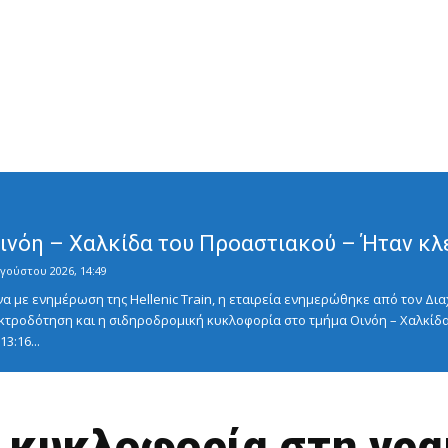
Οινόη – Χαλκίδα του Προαστιακού – Ήταν κλ
γούστου 2026, 14:49
με ενημέρωση της Hellenic Train, η εταιρεία ενημερώθηκε από τον Διαχ
κτροδότηση και η σιδηροδρομική κυκλοφορία στο τμήμα Οινόη – Χαλκίδα
3:16...
 κυκλοφορία στη γρα