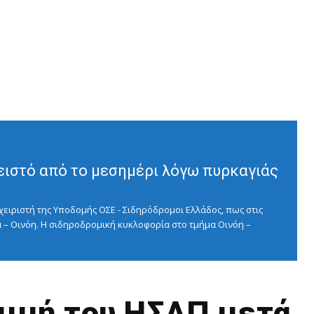
ειστό από το μεσημέρι λόγω πυρκαγιάς
ειριστή της Υποδομής ΟΣΕ - Σιδηρόδρομοι Ελλάδος, πως στις
 – Οινόη. Η σιδηροδρομική κυκλοφορία στο τμήμα Οινόη –
μμή του ΗΣΑΠ μετά