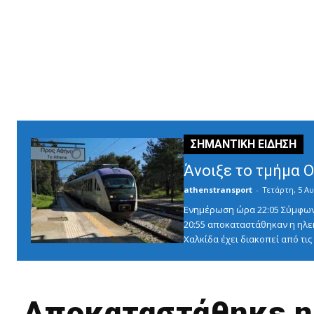
Άνοιξε το τμήμα 
athenstransport
-
Τετάρτη, 5 Αυ
Ενημέρωση ώρα 22:05 Σύμφωνα 
20:55 αποκαταστάθηκαν η ηλε
Χαλκίδα έχει διακοπεί από τις 1
Αποκαταστάθηκε η