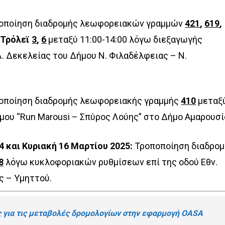
οποίηση διαδρομής λεωφορειακών γραμμών
421
,
619
,
ν
Τρόλεϊ
3
,
6
μεταξύ 11:00-14:00 λόγω διεξαγωγής
. Δεκελείας του Δήμου Ν. Φιλαδέλφειας – Ν.
οποίηση διαδρομής λεωφορειακής γραμμής
410
μεταξ
όμου “Run Marousi – Σπύρος Λούης” στο Δήμο Αμαρουσ
4 και Κυριακή 16 Μαρτίου 2025:
Τροποποίηση διαδρο
8
λόγω κυκλοφοριακών ρυθμίσεων επί της οδού Εθν.
ς – Υμηττού.
 για τις μεταβολές δρομολογίων στην εφαρμογή OASA