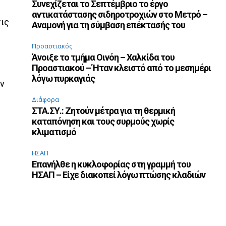
Συνεχίζεται το Σεπτέμβριο το έργο
αντικατάστασης σιδηροτροχιών στο Μετρό –
ις
Αναμονή για τη σύμβαση επέκτασής του
Προαστιακός
Άνοιξε το τμήμα Οινόη – Χαλκίδα του
Προαστιακού – Ήταν κλειστό από το μεσημέρι
λόγω πυρκαγιάς
ων
Διάφορα
ΣΤΑ.ΣΥ.: Ζητούν μέτρα για τη θερμική
καταπόνηση και τους συρμούς χωρίς
κλιματισμό
ΗΣΑΠ
Επανήλθε η κυκλοφορίας στη γραμμή του
ΗΣΑΠ – Είχε διακοπεί λόγω πτώσης κλαδιών