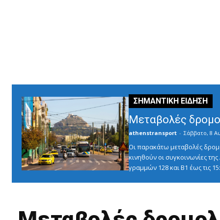
Μεταβολές δρομο
athenstransport
-
Σάββατο, 8 Α
Οι παρακάτω μεταβολές δρομο
κινηθούν οι συγκοινωνίες τη
γραμμών 128 και Β1 έως τις 1
Μεταβολές δρομολ