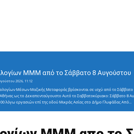
λογίων ΜΜΜ από το Σάββατο 8 Αυγούστου
υγούστου 2026, 11:12
λογίων Μέσων Μαζικής Μεταφοράς βρίσκονται σε ισχύ από το Σάββατο 8
ς Αθήνας ως το Δεκαπενταύγουστο Αυτό το Σαββατοκύριακο: Σάββατο 8
5:00 λόγω εργασιών επί της οδού Μικράς Ασίας στο Δήμο Γλυφάδας Από...
ογίων ΜΜΜ απο το Σ