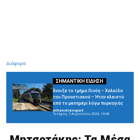
Διάφορα
Άνοιξε το τμήμα Οινόη – Χαλκίδα
του Προαστιακού – Ήταν κλειστό
από το μεσημέρι λόγω πυρκαγιάς
athenstransport
-
Τετάρτη, 5 Αυγούστου 2026, 14:49
Μητσοτάκης: Τα Μέσα