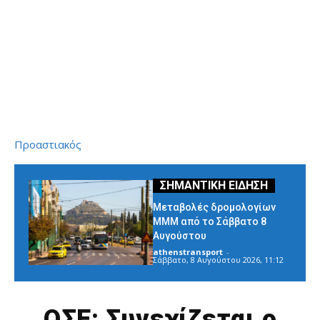
Προαστιακός
Μεταβολές δρομολογίων
ΜΜΜ από το Σάββατο 8
Αυγούστου
athenstransport
-
Σάββατο, 8 Αυγούστου 2026, 11:12
ΟΣΕ: Συνεχίζεται ο