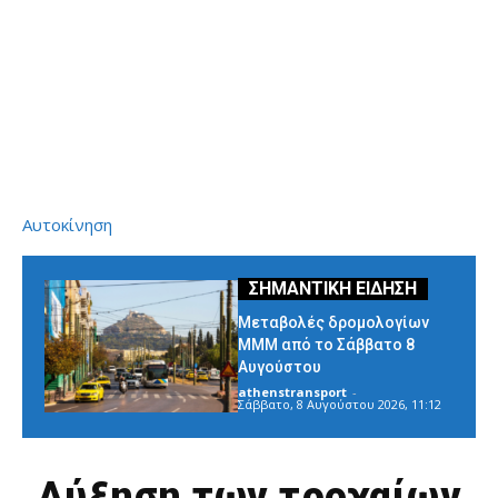
Αυτοκίνηση
Μεταβολές δρομολογίων
ΜΜΜ από το Σάββατο 8
Αυγούστου
athenstransport
-
Σάββατο, 8 Αυγούστου 2026, 11:12
Αύξηση των τροχαίων