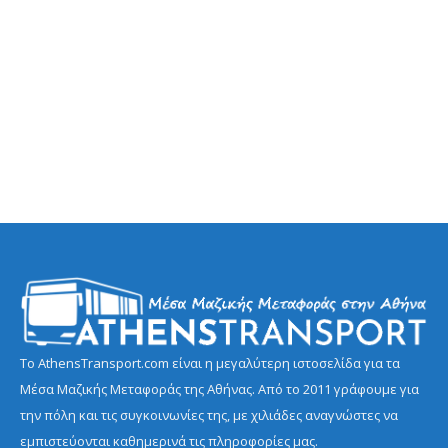
Το AthensTransport.com είναι η μεγαλύτερη ιστοσελίδα για τα
Μέσα Μαζικής Μεταφοράς της Αθήνας. Από το 2011 γράφουμε για
την πόλη και τις συγκοινωνίες της, με χιλιάδες αναγνώστες να
εμπιστεύονται καθημερινά τις πληροφορίες μας.