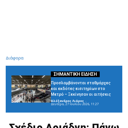
Διάφορα
Προσλαμβάνονται σταθμάρχες
και εκδότες εισιτηρίων στο
Μετρό – Ξεκίνησαν οι αιτήσεις
Αλέξανδρος Λιάρος
-
Δευτέρα, 27 Ιουλίου 2026, 11:27
Σχέδιο Αριάδνη: Πάνω