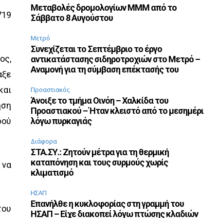
Μεταβολές δρομολογίων ΜΜΜ από το
719
Σάββατο 8 Αυγούστου
Μετρό
Συνεχίζεται το Σεπτέμβριο το έργο
ος,
αντικατάστασης σιδηροτροχιών στο Μετρό –
Αναμονή για τη σύμβαση επέκτασής του
αξε
και
Προαστιακός
Άνοιξε το τμήμα Οινόη – Χαλκίδα του
ηση
Προαστιακού – Ήταν κλειστό από το μεσημέρι
ρού
λόγω πυρκαγιάς
Διάφορα
ΣΤΑ.ΣΥ.: Ζητούν μέτρα για τη θερμική
καταπόνηση και τους συρμούς χωρίς
 να
κλιματισμό
ΗΣΑΠ
Επανήλθε η κυκλοφορίας στη γραμμή του
του
ΗΣΑΠ – Είχε διακοπεί λόγω πτώσης κλαδιών