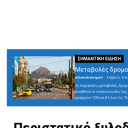
Μεταβολές δρομο
athenstransport
-
Σάββατο, 8 Α
Οι παρακάτω μεταβολές δρομο
κινηθούν οι συγκοινωνίες τη
γραμμών 128 και Β1 έως τις 1
Περιστατικό ξυλο