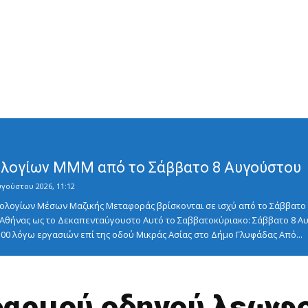
λογίων ΜΜΜ από το Σάββατο 8 Αυγούστου
υγούστου 2026, 11:12
λογίων Μέσων Μαζικής Μεταφοράς βρίσκονται σε ισχύ από το Σάββατο 8
ς Αθήνας ως το Δεκαπενταύγουστο Αυτό το Σαββατοκύριακο: Σάββατο 8
5:00 λόγω εργασιών επί της οδού Μικράς Ασίας στο Δήμο Γλυφάδας Από...
δαρμού οδηγού λεωφο