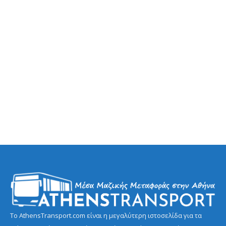
Το AthensTransport.com είναι η μεγαλύτερη ιστοσελίδα για τα