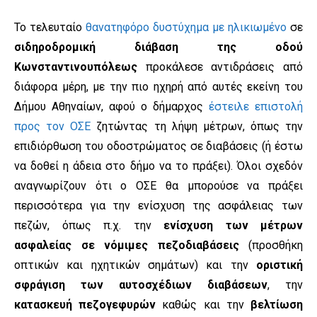
Το τελευταίο
θανατηφόρο δυστύχημα με ηλικιωμένο
σε
σιδηροδρομική διάβαση της οδού
Κωνσταντινουπόλεως
προκάλεσε αντιδράσεις από
διάφορα μέρη, με την πιο ηχηρή από αυτές εκείνη του
Δήμου Αθηναίων, αφού ο δήμαρχος
έστειλε επιστολή
προς τον ΟΣΕ
ζητώντας τη λήψη μέτρων, όπως την
επιδιόρθωση του οδοστρώματος σε διαβάσεις (ή έστω
να δοθεί η άδεια στο δήμο να το πράξει). Όλοι σχεδόν
αναγνωρίζουν ότι ο ΟΣΕ θα μπορούσε να πράξει
περισσότερα για την ενίσχυση της ασφάλειας των
πεζών, όπως π.χ. την
ενίσχυση των μέτρων
ασφαλείας σε νόμιμες πεζοδιαβάσεις
(προσθήκη
οπτικών και ηχητικών σημάτων) και την
οριστική
σφράγιση των αυτοσχέδιων διαβάσεων
, την
κατασκευή πεζογεφυρών
καθώς και την
βελτίωση