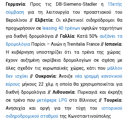
Γερμανία:
Προς τις DB-Siemens-Stadler η
15ετής
σύμβαση
για τη λειτουργία του προαστιακού του
Βερολίνου
// Ελβετία:
Οι ελβετικοί σιδηρόδρομοι θα
προχωρήσουν σε
leasing 40 τρένων
υψηλών ταχυτήτων
για διεθνή δρομολόγια
// Γαλλία:
Κατά 50%
αυξάνει τα
δρομολόγια
Παρίσι – Λυών η Trenitalia France
// Ισπανία:
Η κυβέρνηση υποστηρίζει ότι τα τρένα της χώρας
έχουν αυξημένη ακρίβεια δρομολογίων σε σχέση με
όλες σχεδόν τις ευρωπαϊκές χώρες, κάτι που
μάλλον
δεν ισχύει
// Ουκρανία:
Άνοιξε
νέα γραμμή κανονικού
εύρους
μήκους 22 χλμ. η οποία θα χρησιμοποιείται για
διεθνή δρομολόγια
// Λιθουανία:
Πυρκαγιά και έκρηξη
σε τρένο που
μετέφερε LPG
στο Βίλνιους
// Τουρκία:
Ανησυχία και οργή για την τύχη του
ιστορικού
σιδηροδρομικού σταθμού
της Κωνσταντινούπολης