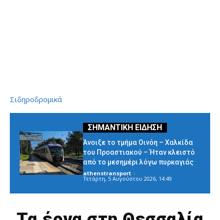
Σιδηροδρομικά
Άνοιξε το τμήμα Οινόη – Χαλκίδα
του Προαστιακού – Ήταν κλειστό
από το μεσημέρι λόγω πυρκαγιάς
athenstransport
-
Τετάρτη, 5 Αυγούστου 2026, 14:49
Τα έργα στη Θεσσαλία