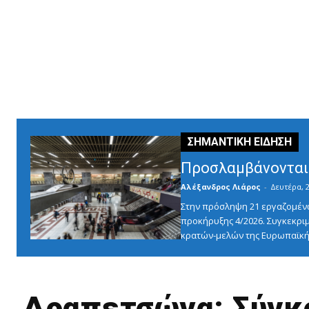
Προσλαμβάνονται 
Αλέξανδρος Λιάρος
-
Δευτέρα, 2
Στην πρόσληψη 21 εργαζομένω
προκήρυξης 4/2026. Συγκεκριμ
κρατών-μελών της Ευρωπαϊκής
Δραπετσώνα: Σύγκρ