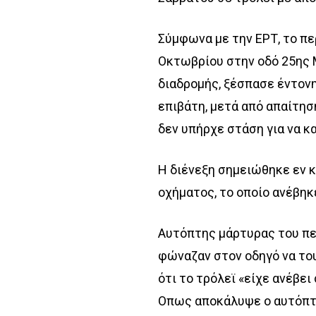
Σύμφωνα με την ΕΡΤ, το π
Οκτωβρίου στην οδό 25ης 
διαδρομής, ξέσπασε έντονη
επιβάτη, μετά από απαίτησ
δεν υπήρχε στάση για να κ
Η διένεξη σημειώθηκε εν κ
οχήματος, το οποίο ανέβη
Αυτόπτης μάρτυρας του πε
φώναζαν στον οδηγό να του
ότι το τρόλεϊ «είχε ανέβε
Οπως αποκάλυψε ο αυτόπτη