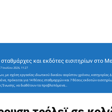
σταθμάρχες και εκδότες εισιτηρίων στο Μετ
7 Ιουλίου 2026, 11:27
ν, με σχέση εργασίας ιδιωτικού δικαίου αορίστου χρόνου, κατηγορίας Δ
ένα, πρόκειται για 14 θέσεις σταθμαρχών και 7 θέσεις εκδοτών εισιτηρίω
 Ένωσης, να διαθέτουν τα προβλεπόμενα...
ουση τρόλεϊ σε κολ