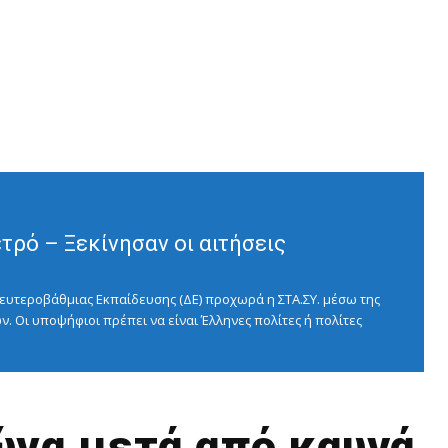
ρό – Ξεκίνησαν οι αιτήσεις
ευτεροβάθμιας Εκπαίδευσης (ΔΕ) προχωρά η ΣΤΑ.ΣΥ. μέσω της
ν. Οι υποψήφιοι πρέπει να είναι Έλληνες πολίτες ή πολίτες
ώνα μετά από καυγά