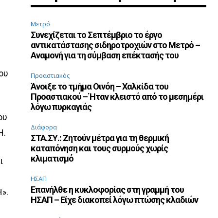
Μετρό
Συνεχίζεται το Σεπτέμβριο το έργο
αντικατάστασης σιδηροτροχιών στο Μετρό –
Αναμονή για τη σύμβαση επέκτασής του
ου
Προαστιακός
Άνοιξε το τμήμα Οινόη – Χαλκίδα του
Προαστιακού – Ήταν κλειστό από το μεσημέρι
λόγω πυρκαγιάς
ου
Διάφορα
Η.
ΣΤΑ.ΣΥ.: Ζητούν μέτρα για τη θερμική
καταπόνηση και τους συρμούς χωρίς
κλιματισμό
ι
ΗΣΑΠ
Επανήλθε η κυκλοφορίας στη γραμμή του
Η».
ΗΣΑΠ – Είχε διακοπεί λόγω πτώσης κλαδιών