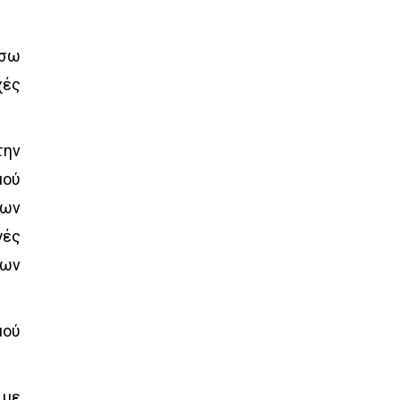
έσω
ές
την
μού
λων
γές
κων
μού
 με