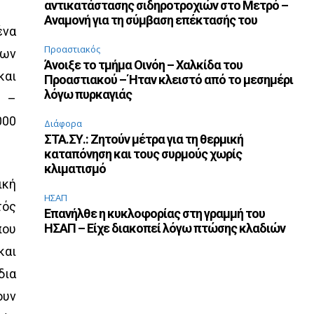
αντικατάστασης σιδηροτροχιών στο Μετρό –
Αναμονή για τη σύμβαση επέκτασής του
ένα
Προαστιακός
των
Άνοιξε το τμήμα Οινόη – Χαλκίδα του
και
Προαστιακού – Ήταν κλειστό από το μεσημέρι
λόγω πυρκαγιάς
ό –
000
Διάφορα
ΣΤΑ.ΣΥ.: Ζητούν μέτρα για τη θερμική
καταπόνηση και τους συρμούς χωρίς
κλιματισμό
ική
ΗΣΑΠ
τός
Επανήλθε η κυκλοφορίας στη γραμμή του
ΗΣΑΠ – Είχε διακοπεί λόγω πτώσης κλαδιών
που
και
δια
ουν