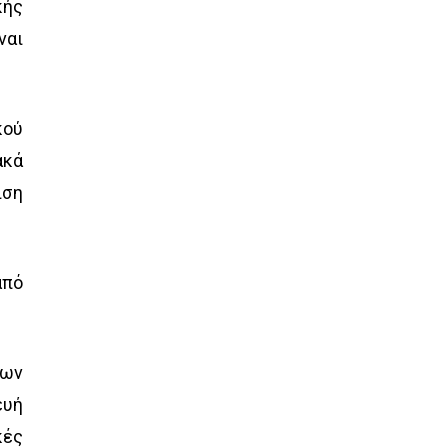
κής
ναι
κού
ακά
ιση
από
έων
ευή
κές