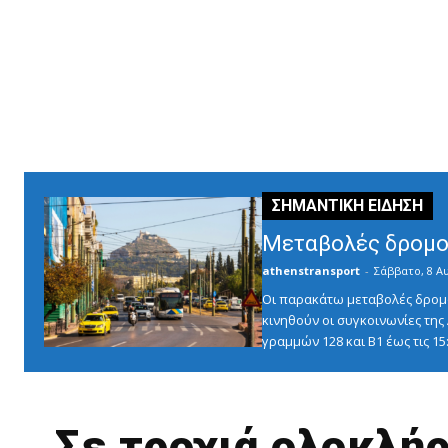
Μεταβολές δρομο
athenstransport
-
Σάββατο, 8 Α
Οι παρακάτω μεταβολές δρομο
κινηθούν οι συγκοινωνίες τη
γραμμών 128 και Β1 έως τις 1
Σε τροχιά ολοκλή