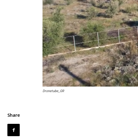
Dronetube_GR
Share