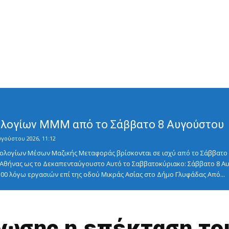
λογίων ΜΜΜ από το Σάββατο 8 Αυγούστου
υγούστου 2026, 11:12
λογίων Μέσων Μαζικής Μεταφοράς βρίσκονται σε ισχύ από το Σάββατο 8
ς Αθήνας ως το Δεκαπενταύγουστο Αυτό το Σαββατοκύριακο: Σάββατο 8
5:00 λόγω εργασιών επί της οδού Μικράς Ασίας στο Δήμο Γλυφάδας Από...
ρωσης η επέκταση το