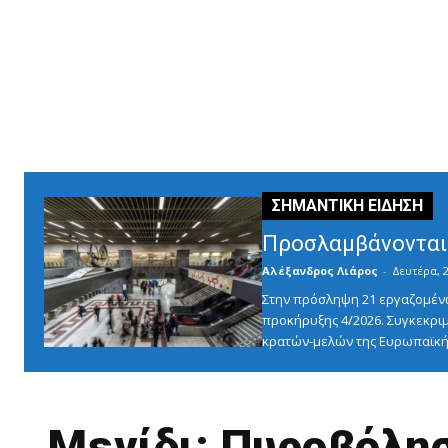
Προσλαμβάνονται 
Αλέξανδρος Λιάρος
-
Δευτέρα, 2
Στην πρόσληψη 21 εργαζομένω
προκήρυξης 4/2026. Συγκεκριμ
κρατών-μελών της Ευρωπαϊκής
Μενίδι: Πυροβόλη