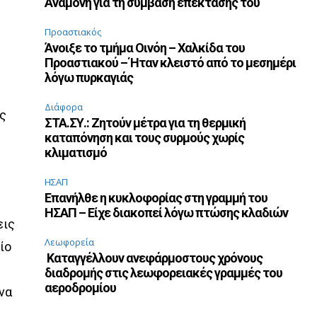
Αναμονή για τη σύμβαση επέκτασής του
Προαστιακός
Άνοιξε το τμήμα Οινόη – Χαλκίδα του
Προαστιακού – Ήταν κλειστό από το μεσημέρι
λόγω πυρκαγιάς
Διάφορα
ες
ΣΤΑ.ΣΥ.: Ζητούν μέτρα για τη θερμική
καταπόνηση και τους συρμούς χωρίς
κλιματισμό
ΗΣΑΠ
Επανήλθε η κυκλοφορίας στη γραμμή του
ΗΣΑΠ – Είχε διακοπεί λόγω πτώσης κλαδιών
εις
Λεωφορεία
ίο
Καταγγέλλουν ανεφάρμοστους χρόνους
διαδρομής στις λεωφορειακές γραμμές του
αεροδρομίου
να