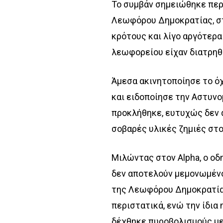
Το συμβάν σημειώθηκε περί
Λεωφόρου Δημοκρατίας, στ
κρότους και λίγο αργότερα
λεωφορείου είχαν διατρηθε
Άμεσα ακινητοποίησε το ό
και ειδοποίησε την Αστυνο
προκλήθηκε, ευτυχώς δεν
σοβαρές υλικές ζημιές στ
Μιλώντας στον Alpha, ο οδ
δεν αποτελούν μεμονωμένο
της Λεωφόρου Δημοκρατία
περιστατικά, ενώ την ίδια
δέχθηκε πυροβολισμούς με