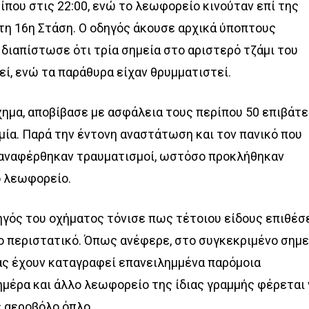
που στις 22:00, ενώ το λεωφορείο κινούταν επί της
η 16η Στάση. Ο οδηγός άκουσε αρχικά ύποπτους
 διαπίστωσε ότι τρία σημεία στο αριστερό τζάμι του
ί, ενώ τα παράθυρα είχαν θρυμματιστεί.
χημα, αποβίβασε με ασφάλεια τους περίπου 50 επιβάτ
μία. Παρά την έντονη αναστάτωση και τον πανικό που
 αναφέρθηκαν τραυματισμοί, ωστόσο προκλήθηκαν
ο λεωφορείο.
ηγός του οχήματος τόνισε πως τέτοιου είδους επιθέσ
 περιστατικό. Όπως ανέφερε, στο συγκεκριμένο σημε
ς έχουν καταγραφεί επανειλημμένα παρόμοια
 ημέρα και άλλο λεωφορείο της ίδιας γραμμής φέρεται 
 αεροβόλο όπλο.