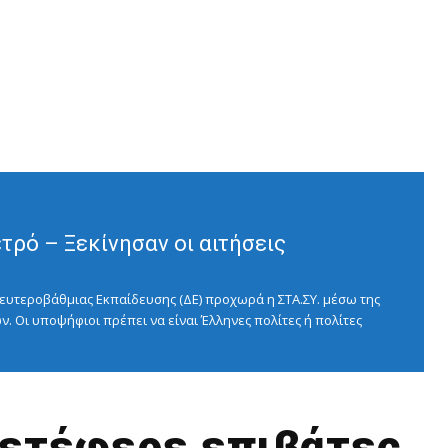
ρό – Ξεκίνησαν οι αιτήσεις
ευτεροβάθμιας Εκπαίδευσης (ΔΕ) προχωρά η ΣΤΑ.ΣΥ. μέσω της
ν. Οι υποψήφιοι πρέπει να είναι Έλληνες πολίτες ή πολίτες
μετέφερε επιβάτες