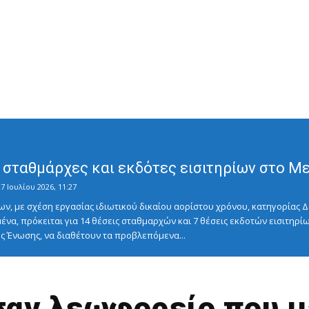
σταθμάρχες και εκδότες εισιτηρίων στο Μετ
7 Ιουλίου 2026, 11:27
ν, με σχέση εργασίας ιδιωτικού δικαίου αορίστου χρόνου, κατηγορίας Δ
ένα, πρόκειται για 14 θέσεις σταθμαρχών και 7 θέσεις εκδοτών εισιτηρίω
 Ένωσης, να διαθέτουν τα προβλεπόμενα...
σαν λεωφορείο που 