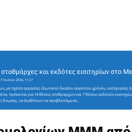
σταθμάρχες και εκδότες εισιτηρίων στο Μετ
7 Ιουλίου 2026, 11:27
ν, με σχέση εργασίας ιδιωτικού δικαίου αορίστου χρόνου, κατηγορίας Δ
ένα, πρόκειται για 14 θέσεις σταθμαρχών και 7 θέσεις εκδοτών εισιτηρίω
 Ένωσης, να διαθέτουν τα προβλεπόμενα...
ομολογίων ΜΜΜ από 