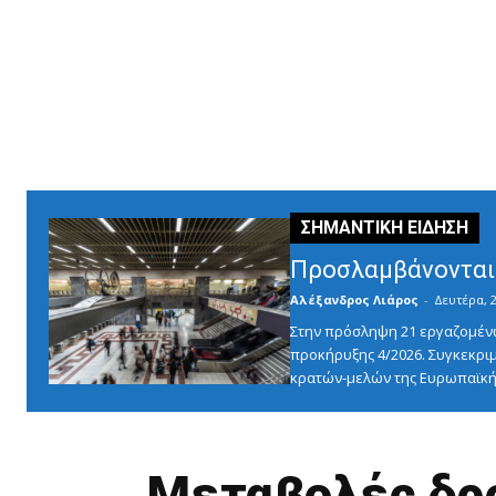
Προσλαμβάνονται 
Αλέξανδρος Λιάρος
-
Δευτέρα, 2
Στην πρόσληψη 21 εργαζομένω
προκήρυξης 4/2026. Συγκεκριμ
κρατών-μελών της Ευρωπαϊκής
Μεταβολές δρ