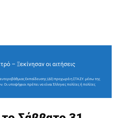
ρό – Ξεκίνησαν οι αιτήσεις
ευτεροβάθμιας Εκπαίδευσης (ΔΕ) προχωρά η ΣΤΑ.ΣΥ. μέσω της
ν. Οι υποψήφιοι πρέπει να είναι Έλληνες πολίτες ή πολίτες
το Σάββατο 31