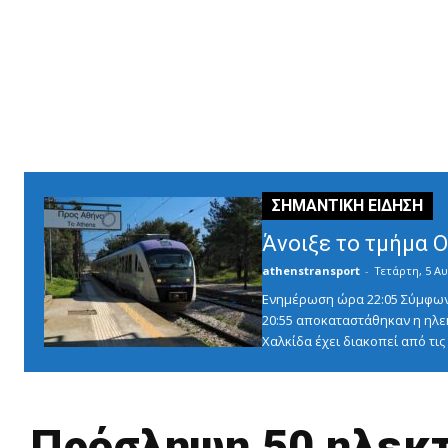
Άνοιξε το τμήμα 
athenstransport
-
Τετάρτη, 5 Αυ
Ενημέρωση ώρα 22:05 Σύμφωνα 
20:55 αποκαταστάθηκαν η ηλε
Χαλκίδα έχει διακοπεί από τις 1
Πρόσληψη 50 ηλεκτ