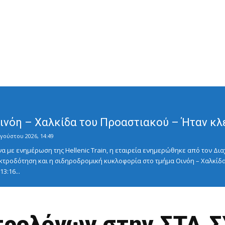
Οινόη – Χαλκίδα του Προαστιακού – Ήταν κλ
γούστου 2026, 14:49
με ενημέρωση της Hellenic Train, η εταιρεία ενημερώθηκε από τον Διαχ
κτροδότηση και η σιδηροδρομική κυκλοφορία στο τμήμα Οινόη – Χαλκίδα
3:16...
ρολόγων στην ΣΤΑ.ΣΥ