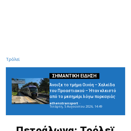
Τρόλεϊ
Άνοιξε το τμήμα Οινόη – Χαλκίδα
του Προαστιακού – Ήταν κλειστό
από το μεσημέρι λόγω πυρκαγιάς
athenstransport
-
Τετάρτη, 5 Αυγούστου 2026, 14:49
Πετράλωνα: Τρόλεϊ