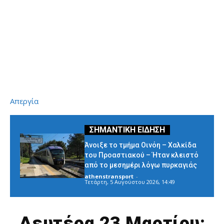
Απεργία
Άνοιξε το τμήμα Οινόη – Χαλκίδα
του Προαστιακού – Ήταν κλειστό
από το μεσημέρι λόγω πυρκαγιάς
athenstransport
-
Τετάρτη, 5 Αυγούστου 2026, 14:49
Δευτέρα 23 Μαρτίου: