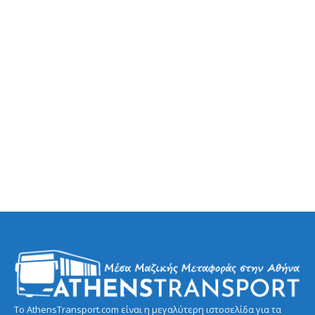
Το AthensTransport.com είναι η μεγαλύτερη ιστοσελίδα για τα