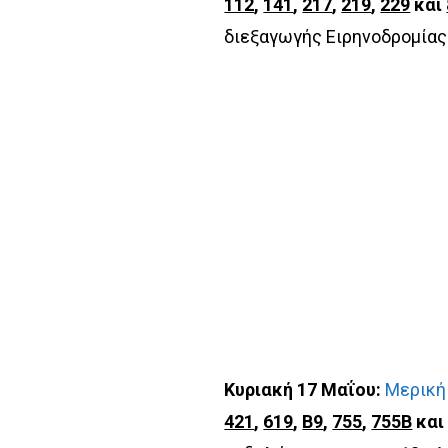
112
,
141
,
217
,
219
,
229
και
διεξαγωγής Ειρηνοδρομίας
Κυριακή 17 Μαΐου:
Μερική
421
,
619
,
Β9
,
755
,
755Β
και