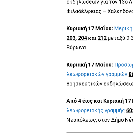
εκδηλώσεων για τον 13ο Λ
Φιλαδέλφειας – Χαλκηδόν
Κυριακή 17 Μαΐου:
Μερική
203
,
204
και
212
μεταξύ 9:
Βύρωνα
Κυριακή 17 Μαΐου:
Προσωρ
λεωφορειακών γραμμών
8
θρησκευτικών εκδηλώσεων
Από 4 έως και Κυριακή 17
λεωφορειακής γραμμής
60
Νεαπόλεως, στον Δήμο Νέ