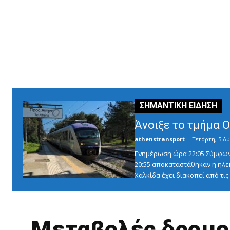
Άνοιξε το τμήμα 
athenstransport
-
Τετάρτη, 5 Αυ
Ενημέρωση ώρα 22:05 Σύμφωνα 
20:55 αποκαταστάθηκαν η ηλε
Χαλκίδα έχει διακοπεί από τις 1
Μεταβολές δρομο