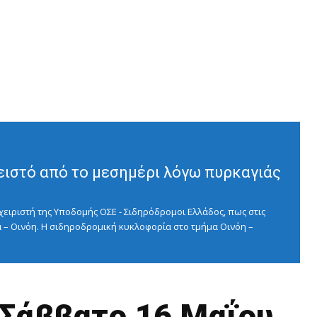
ειστό από το μεσημέρι λόγω πυρκαγιάς
ειριστή της Υποδομής ΟΣΕ - Σιδηρόδρομοι Ελλάδος, πως στις
 – Οινόη. Η σιδηροδρομική κυκλοφορία στο τμήμα Οινόη –
Σάββατο 16 Μαΐου