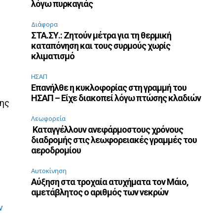
λόγω πυρκαγιάς
Διάφορα
ΣΤΑ.ΣΥ.: Ζητούν μέτρα για τη θερμική
ς
καταπόνηση και τους συρμούς χωρίς
κλιματισμό
ΗΣΑΠ
ς
Επανήλθε η κυκλοφορίας στη γραμμή του
ΗΣΑΠ – Είχε διακοπεί λόγω πτώσης κλαδιών
έης
Λεωφορεία
Καταγγέλλουν ανεφάρμοστους χρόνους
διαδρομής στις λεωφορειακές γραμμές του
αεροδρομίου
Αυτοκίνηση
Αύξηση στα τροχαία ατυχήματα τον Μάιο,
αμετάβλητος ο αριθμός των νεκρών
ν