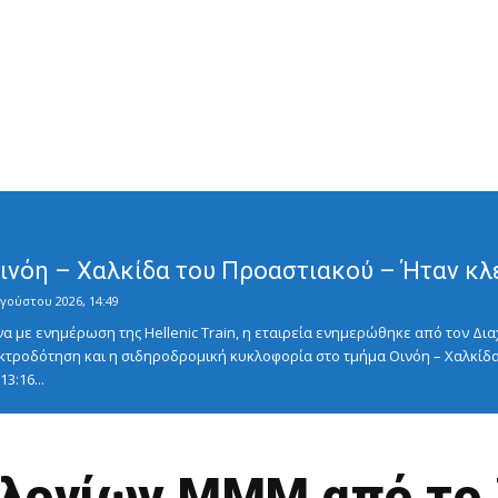
Οινόη – Χαλκίδα του Προαστιακού – Ήταν κλ
γούστου 2026, 14:49
με ενημέρωση της Hellenic Train, η εταιρεία ενημερώθηκε από τον Διαχ
κτροδότηση και η σιδηροδρομική κυκλοφορία στο τμήμα Οινόη – Χαλκίδα
3:16...
λογίων ΜΜΜ από το 