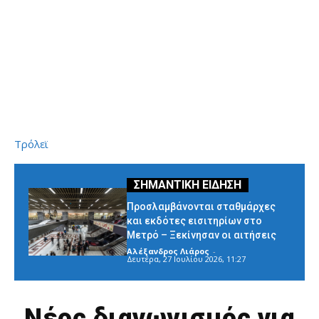
Τρόλεϊ
Προσλαμβάνονται σταθμάρχες
και εκδότες εισιτηρίων στο
Μετρό – Ξεκίνησαν οι αιτήσεις
Αλέξανδρος Λιάρος
-
Δευτέρα, 27 Ιουλίου 2026, 11:27
Νέος διαγωνισμός για