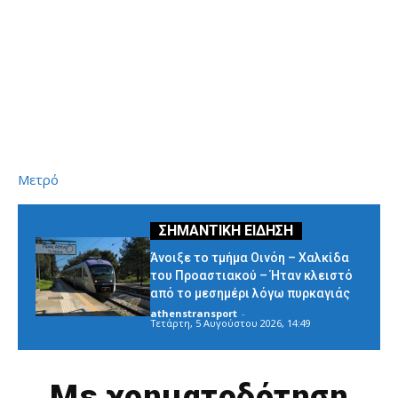
Μετρό
Άνοιξε το τμήμα Οινόη – Χαλκίδα
του Προαστιακού – Ήταν κλειστό
από το μεσημέρι λόγω πυρκαγιάς
athenstransport
-
Τετάρτη, 5 Αυγούστου 2026, 14:49
Με χρηματοδότηση