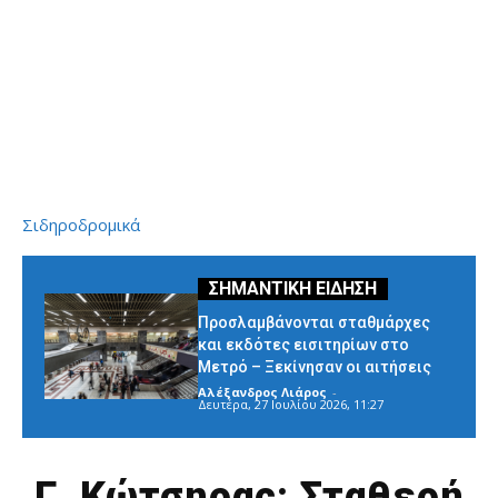
Σιδηροδρομικά
Προσλαμβάνονται σταθμάρχες
και εκδότες εισιτηρίων στο
Μετρό – Ξεκίνησαν οι αιτήσεις
Αλέξανδρος Λιάρος
-
Δευτέρα, 27 Ιουλίου 2026, 11:27
Γ. Κώτσηρας: Σταθερή