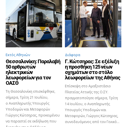
Εκτός Αθηνών
Διάφορα
Θεσσαλονίκη: Παραλαβή
Γ. Κώτσηρας: Σε εξέλιξη
50 αρθρωτών
η προσθήκη 125 νέων
ηλεκτρικών
οχημάτων στο στόλο
λεωφορείων για τον
λεωφορείων της Αθήνας
ΟΑΣΘ
Επίσκεψη στο Αμαξοστάσιο
Τη Θεσσαλονίκη επισκέφθηκε,
Πλατείας Αττικής της Ο.ΣΥ.
σήμερα, Τρίτη 21 Ιουλίου,
πραγματοποίησε σήμερα, Τρίτη
ο Αναπληρωτής Υπουργός
14 Ιουλίου, ο Αναπληρωτής
Υποδομών και Μεταφορών
Υπουργός Υποδομών και
Γιώργος Κώτσηρας, προκειμένου
Μεταφορών, Γιώργος Κώτσηρας,
να παραστεί σε εκδήλωση που
συνοδευόμενος από τον Γενικό...