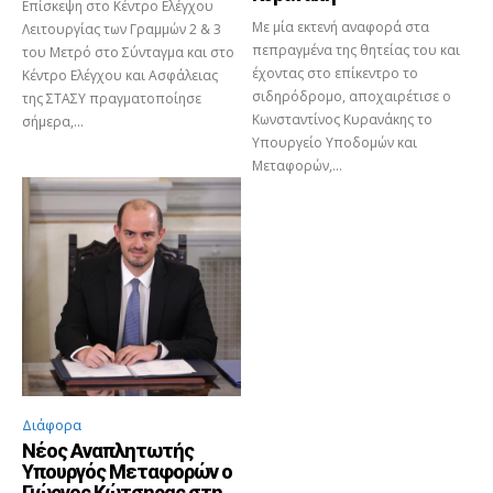
Επίσκεψη στο Κέντρο Ελέγχου
Με μία εκτενή αναφορά στα
Λειτουργίας των Γραμμών 2 & 3
πεπραγμένα της θητείας του και
του Μετρό στο Σύνταγμα και στο
έχοντας στο επίκεντρο το
Κέντρο Ελέγχου και Ασφάλειας
σιδηρόδρομο, αποχαιρέτισε ο
της ΣΤΑΣΥ πραγματοποίησε
Κωνσταντίνος Κυρανάκης το
σήμερα,...
Υπουργείο Υποδομών και
Μεταφορών,...
Διάφορα
Νέος Αναπλητωτής
Υπουργός Μεταφορών ο
Γιώργος Κώτσηρας στη