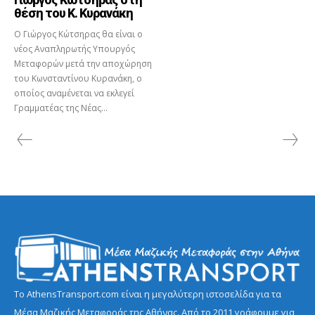
θέση του Κ. Κυρανάκη
Ο Γιώργος Κώτσηρας θα είναι ο
νέος Αναπληρωτής Υπουργός
Μεταφορών μετά την αποχώρηση
του Κωνσταντίνου Κυρανάκη, ο
οποίος αναμένεται να εκλεγεί
Γραμματέας της Νέας...
Το AthensTransport.com είναι η μεγαλύτερη ιστοσελίδα για τα
Μέσα Μαζικής Μεταφοράς της Αθήνας. Από το 2011 γράφουμε για