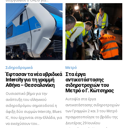
διοργάνωσε ο ΟΑΣΘ για...
Σιδηροδρομικά
Μετρό
Έφτασαν τα νέα υβριδικά
Στα έργα
Intercity για τη γραμμή
αντικατάστασης
Αθήνα – Θεσσαλονίκη
σιδηροτροχιών του
Μετρό ο Γ. Κώτσηρας
Ουσιαστικό βήμα για την
Αυτοψία στα έργα
ανάπτυξη του ελληνικού
αντικατάστασης σιδηροτροχιών
σιδηροδρόμου σηματοδοτεί η
των Γραμμών 2 και 3 του Μετρό
άφιξη δύο συρμών Intercity, Blues
πραγματοποίησε το βράδυ της
IC, που έρχονται στην Ελλάδα, για
Δευτέρας 29 Ιουνίου
να ενισχύσουν τον...