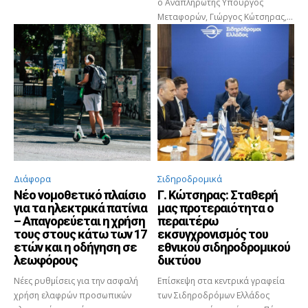
ο Αναπληρωτής Υπουργός
Μεταφορών, Γιώργος Κώτσηρας,...
Διάφορα
Σιδηροδρομικά
Νέο νομοθετικό πλαίσιο
Γ. Κώτσηρας: Σταθερή
για τα ηλεκτρικά πατίνια
μας προτεραιότητα ο
– Απαγορεύεται η χρήση
περαιτέρω
τους στους κάτω των 17
εκσυγχρονισμός του
ετών και η οδήγηση σε
εθνικού σιδηροδρομικού
λεωφόρους
δικτύου
Νέες ρυθμίσεις για την ασφαλή
Επίσκεψη στα κεντρικά γραφεία
χρήση ελαφρών προσωπικών
των Σιδηροδρόμων Ελλάδος