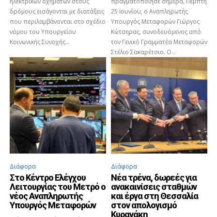
ηλεκτρικών οχημάτων στους
πραγματοποίησε σήμερα, Πέμπτη
δρόμους εισάγονται με διατάξεις
25 Ιουνίου, ο Αναπληρωτής
που περιλαμβάνονται στο σχέδιο
Υπουργός Μεταφορών Γιώργος
νόμου του Υπουργείου
Κώτσηρας, συνοδευόμενος από
Κοινωνικής Συνοχής...
τον Γενικό Γραμματέα Μεταφορών
Στέλιο Σακαρέτσιο. Ο...
Διάφορα
Διάφορα
Στο Κέντρο Ελέγχου
Νέα τρένα, δωρεές για
Λειτουργίας του Μετρό ο
ανακαινίσεις σταθμών
νέος Αναπληρωτής
και έργα στη Θεσσαλία
Υπουργός Μεταφορών
στον απολογισμό
Κυρανάκη