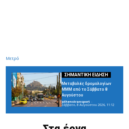
Μετρό
Μεταβολές δρομολογίων
ΜΜΜ από το Σάββατο 8
Αυγούστου
athenstransport
-
Σάββατο, 8 Αυγούστου 2026, 11:12
Στα έργα