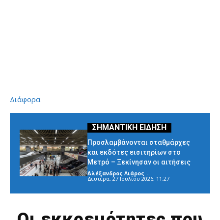
Διάφορα
Προσλαμβάνονται σταθμάρχες
και εκδότες εισιτηρίων στο
Μετρό – Ξεκίνησαν οι αιτήσεις
Αλέξανδρος Λιάρος
-
Δευτέρα, 27 Ιουλίου 2026, 11:27
Οι εκκρεμότητες που