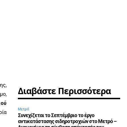
ης,
Διαβάστε Περισσότερα
μο,
κού
Μετρό
ρία
Συνεχίζεται το Σεπτέμβριο το έργο
αντικατάστασης σιδηροτροχιών στο Μετρό –