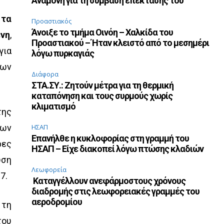
Αναμονή για τη σύμβαση επέκτασής του
 τα
Προαστιακός
Άνοιξε το τμήμα Οινόη – Χαλκίδα του
ένη
,
Προαστιακού – Ήταν κλειστό από το μεσημέρι
για
λόγω πυρκαγιάς
μων
Διάφορα
ΣΤΑ.ΣΥ.: Ζητούν μέτρα για τη θερμική
καταπόνηση και τους συρμούς χωρίς
κλιματισμό
της
των
ΗΣΑΠ
Επανήλθε η κυκλοφορίας στη γραμμή του
ρες
ΗΣΑΠ – Είχε διακοπεί λόγω πτώσης κλαδιών
υση
Λεωφορεία
7.
Καταγγέλλουν ανεφάρμοστους χρόνους
διαδρομής στις λεωφορειακές γραμμές του
αεροδρομίου
 τη
του