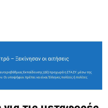
ρό – Ξεκίνησαν οι αιτήσεις
ευτεροβάθμιας Εκπαίδευσης (ΔΕ) προχωρά η ΣΤΑ.ΣΥ. μέσω της
ν. Οι υποψήφιοι πρέπει να είναι Έλληνες πολίτες ή πολίτες
η για τις μεταφορές