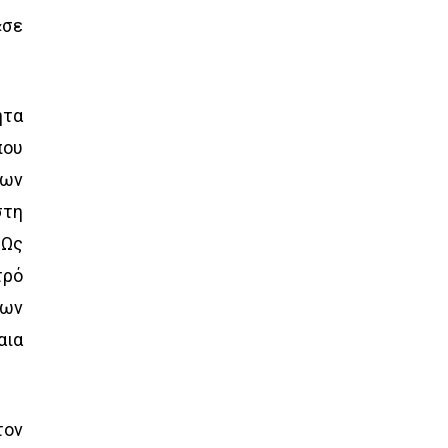
«σε
ητα
που
ίων
στη
 Ως
τρό
έων
αια
τον