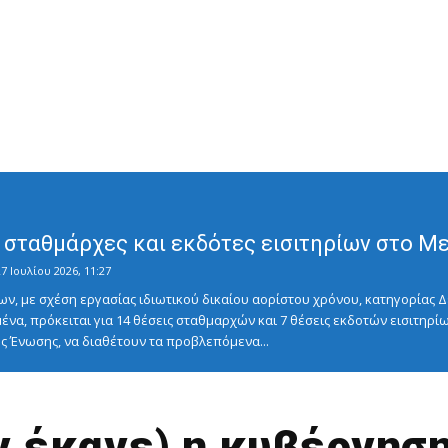
σταθμάρχες και εκδότες εισιτηρίων στο Μετ
7 Ιουλίου 2026, 11:27
ν, με σχέση εργασίας ιδιωτικού δικαίου αορίστου χρόνου, κατηγορίας Δ
ένα, πρόκειται για 14 θέσεις σταθμαρχών και 7 θέσεις εκδοτών εισιτηρίω
 Ένωσης, να διαθέτουν τα προβλεπόμενα...
εν έκανε) η κυβέρνησ