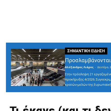
Προσλαμβάνονται 
Αλέξανδρος Λιάρος
-
Δευτέρα, 2
Στην πρόσληψη 21 εργαζομένω
προκήρυξης 4/2026. Συγκεκριμ
κρατών-μελών της Ευρωπαϊκής
Τι έκανε (και τι δ