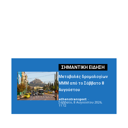
Μεταβολές δρομολογίων
ΜΜΜ από το Σάββατο 8
Αυγούστου
athenstransport
-
Σάββατο, 8 Αυγούστου 2026,
11:12