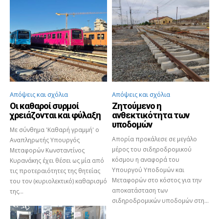
Απόψεις και σχόλια
Απόψεις και σχόλια
Οι καθαροί συρμοί
Ζητούμενο η
χρειάζονται και φύλαξη
ανθεκτικότητα των
υποδομών
Με σύνθημα 'Καθαρή γραμμή' ο
Απορία προκάλεσε σε μεγάλο
Αναπληρωτής Υπουργός
μέρος του σιδηροδρομικού
Μεταφορών Κωνσταντίνος
κόσμου η αναφορά του
Κυρανάκης έχει θέσει ως μία από
Υπουργού Υποδομών και
τις προτεραιότητες της θητείας
Μεταφορών στο κόστος για την
του τον (κυριολεκτικό) καθαρισμό
αποκατάσταση των
της...
σιδηροδρομικών υποδομών στη...