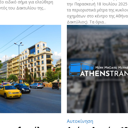
έο ειδικό σήμα για ελεύθερη
την Παρασκευή 18 Ιουλίου 2025
τός του Δακτυλίου της...
τα περιοριστικά μέτρα της κυκλ
οχημάτων στο κέντρο της Αθήνα
Δακτύλιος). Τα όρια...
Αυτοκίνηση