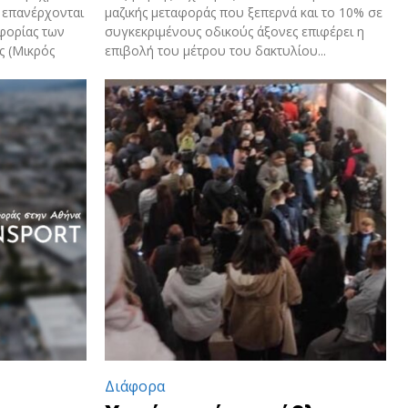
 επανέρχονται
μαζικής μεταφοράς που ξεπερνά και το 10% σε
οφορίας των
συγκεκριμένους οδικούς άξονες επιφέρει η
ς (Μικρός
επιβολή του μέτρου του δακτυλίου...
Διάφορα