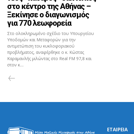
στο κέντρο της Αθήνας –
Ξεκίνησε ο διαγωνισμός
για 770 λεωφορεία
Στο ολοκληρωμένο σχέδιο του Υπουργείου
Υποδομών και Μεταφορών για την
αντιμετώπιση του κυκλοφοριακού
προβλήματος, αναφέρθηκε ο κ. Κώστας
Καραμανλής μιλώντας στο Real FM 97,8 και
στον κ....
ΕΤΑΙΡΕΙΑ