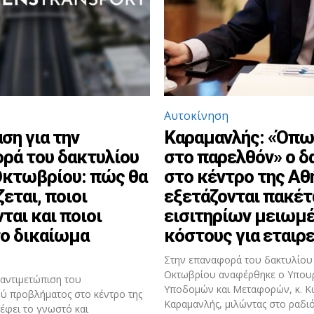
Αυτοκίνηση
ση για την
Καραμανλής: «Όπω
ρά του δακτυλίου
στο παρελθόν» ο δ
Οκτωβρίου: πώς θα
στο κέντρο της Αθ
εται, ποιοι
εξετάζονται πακέτ
ται και ποιοι
εισιτηρίων μειωμ
το δικαίωμα
κόστους για εταιρε
Στην επαναφορά του δακτυλίου
Οκτωβρίου αναφέρθηκε ο Υπου
αντιμετώπιση του
Υποδομών και Μεταφορών, κ. Κ
ύ προβλήματος στο κέντρο της
Καραμανλής, μιλώντας στο ραδ
έφει το γνωστό και