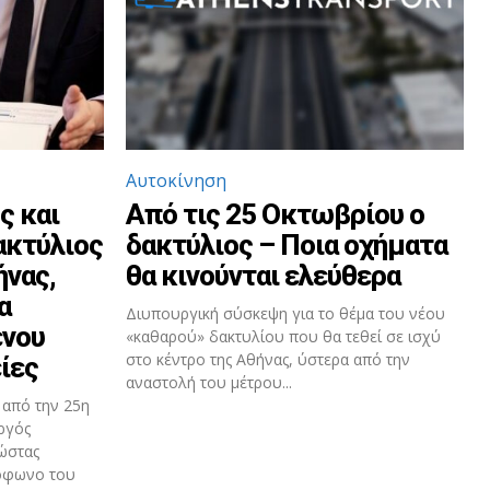
Αυτοκίνηση
ς και
Από τις 25 Οκτωβρίου ο
ακτύλιος
δακτύλιος – Ποια οχήματα
ήνας,
θα κινούνται ελεύθερα
α
Διυπουργική σύσκεψη για το θέμα του νέου
ένου
«καθαρού» δακτυλίου που θα τεθεί σε ισχύ
στο κέντρο της Αθήνας, ύστερα από την
ίες
αναστολή του μέτρου...
 από την 25η
ργός
ώστας
ιόφωνο του