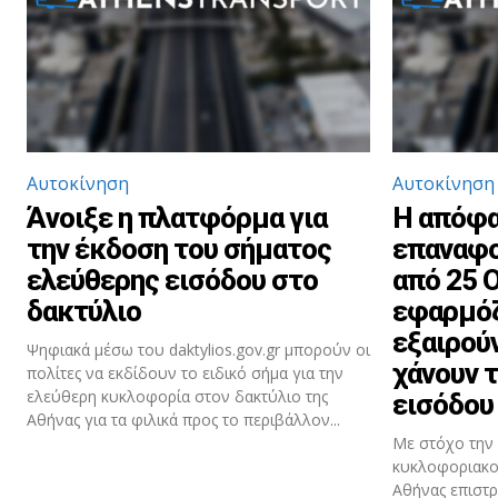
Αυτοκίνηση
Αυτοκίνηση
Άνοιξε η πλατφόρμα για
Η απόφα
την έκδοση του σήματος
επαναφο
ελεύθερης εισόδου στο
από 25 
δακτύλιο
εφαρμόζ
εξαιρούν
Ψηφιακά μέσω του daktylios.gov.gr μπορούν οι
χάνουν 
πολίτες να εκδίδουν το ειδικό σήμα για την
ελεύθερη κυκλοφορία στον δακτύλιο της
εισόδου
Αθήνας για τα φιλικά προς το περιβάλλον...
Με στόχο την 
κυκλοφοριακο
Αθήνας επιστρ