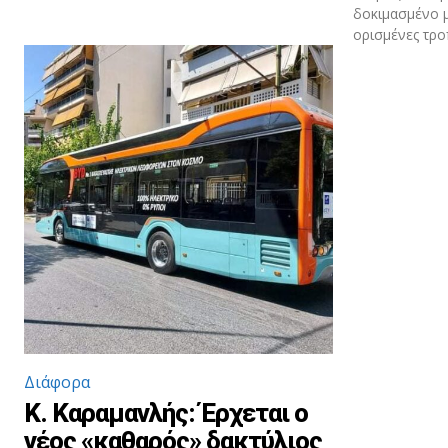
δοκιμασμένο μ
ορισμένες τρο
Διάφορα
Κ. Καραμανλής: Έρχεται ο
νέος «καθαρός» δακτύλιος