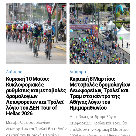
Διάφορα
Διάφορα
Κυριακή 10 Μαΐου:
Κυριακή 8 Μαρτίου:
Κυκλοφοριακές
Μεταβολές δρομολογίων
ρυθμίσεις και μεταβολές
Λεωφορείων, Τρόλεϊ και
δρομολογίων
Τραμ στο κέντρο της
Λεωφορείων και Τρόλεϊ
Αθήνας λόγω του
λόγω του ΔΕΗ Tour of
Ημιμαραθωνίου
Hellas 2026
Μεταβολές σε δρομολόγια
Μεταβολές δρομολογίων
Λεωφορείων, Τρόλεϊ και Τραμ θα
Λεωφορείων και Τρόλεϊ θα τεθούν
επέλθουν την Κυριακή 8 Μαρτίου
σε ισχύ την Κυριακή 10 Μαΐου
2026 στο κέντρο της Αθήνας, λόγω