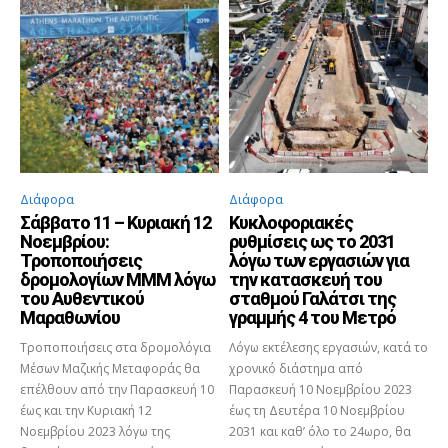
Διάφορα
Διάφορα
Σάββατο 11 – Κυριακή 12
Κυκλοφοριακές
Νοεμβρίου:
ρυθμίσεις ως το 2031
Τροποποιήσεις
λόγω των εργασιών για
δρομολογίων ΜΜΜ λόγω
την κατασκευή του
του Αυθεντικού
σταθμού Γαλάτσι της
Μαραθωνίου
γραμμής 4 του Μετρό
Τροποποιήσεις στα δρομολόγια
Λόγω εκτέλεσης εργασιών, κατά το
Μέσων Μαζικής Μεταφοράς θα
χρονικό διάστημα από
επέλθουν από την Παρασκευή 10
Παρασκευή 10 Νοεμβρίου 2023
έως και την Κυριακή 12
έως τη Δευτέρα 10 Νοεμβρίου
Νοεμβρίου 2023 λόγω της
2031 και καθ’ όλο το 24ωρο, θα