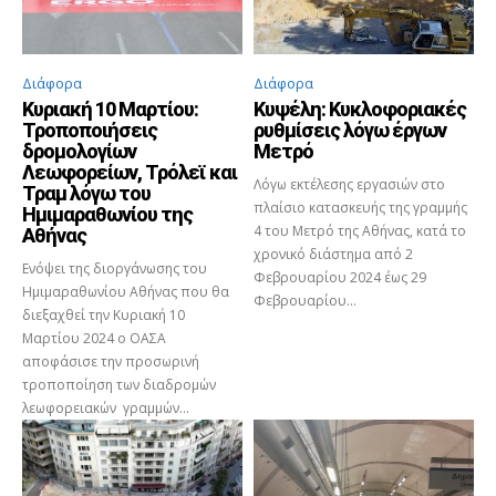
Διάφορα
Διάφορα
Κυριακή 10 Μαρτίου:
Κυψέλη: Κυκλοφοριακές
Τροποποιήσεις
ρυθμίσεις λόγω έργων
δρομολογίων
Μετρό
Λεωφορείων, Τρόλεϊ και
Λόγω εκτέλεσης εργασιών στο
Τραμ λόγω του
πλαίσιο κατασκευής της γραμμής
Ημιμαραθωνίου της
4 του Μετρό της Αθήνας, κατά το
Αθήνας
χρονικό διάστημα από 2
Ενόψει της διοργάνωσης του
Φεβρουαρίου 2024 έως 29
Ημιμαραθωνίου Αθήνας που θα
Φεβρουαρίου...
διεξαχθεί την Κυριακή 10
Μαρτίου 2024 ο ΟΑΣΑ
αποφάσισε την προσωρινή
τροποποίηση των διαδρομών
λεωφορειακών γραμμών...