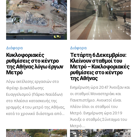
Διάφορα
Διάφορα
Κυκλοφοριακές
Τετάρτη 6 Δεκεμβρίου:
ρυθμίσεις στο κέντρο
Κλείνουν σταθμοί του
της Αθήνας λόγω έργων
Μετρό – Κυκλοφοριακές
Μετρό
ρυθμίσεις στο κέντρο
της Αθήνας
Λόγω εκτέλεσης εργασιών στο
Ενημέρωση ώρα 20:47 Άνοιξαν και
Φρέαρ Διακλάδωσης
οι σταθμοί Μοναστηράκι και
Ευαγγελισμού (Πάρκο Ναϊάδων)
Πανεπιστήμιο. Ανοικτοί είναι
στο πλαίσιο κατασκευής της
πλέον όλοι οι σταθμοί του
γραμμής 4 του μετρό της Αθήνας,
Μετρό. Ενημέρωση ώρα 20:19
κατά το χρονικό διάστημα από...
Άνοιξε ο σταθμός Σύνταγμα του
Μετρό....