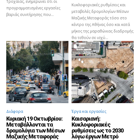
Τροχαίας, ενημερώνει ότι οι
Κυκλοφοριακές ρυθμίσεις και
προγραμματισμένες εργασίες
μεταβολές δρομολογίων Μέσων
βαριάς συντήρησης που...
Μαζικής Μεταφοράς τόσο στο
κέντρο της Αθήνας όσο και κατά
μήκος της μαραθώνιας διαδρομής
θα τεθούν σε ισχύ...
Διάφορα
Έργα και εργασίες
Κυριακή 19 Οκτωβρίου:
Καισαριανή:
Μεταβάλλονται τα
Κυκλοφοριακές
δρομολόγια των Μέσων
ρυθμίσεις ως το 2030
Μαζικής Μεταφοράς
λόγω έργων Μετρό