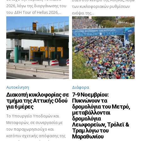
2026, λόγω της διοργάνωσης του
των κυκλοφοριακών ρυθμίσεων
του ΔΕΗ Tour of Hellas 2026,...
ενόψει της...
Αυτοκίνηση
Διάφορα
Διακοπή κυκλοφορίας σε
7-9 Νοεμβρίου:
τμήμα της Αττικής Οδού
Πυκνώνουν τα
για 6 μέρες
δρομολόγια του Μετρό,
μεταβάλλονται
Το Υπουργείο Υποδομών και
δρομολόγια
Μεταφορών, σε συνεργασία με
Λεωφορείων, Τρόλεϊ &
τον παραχωρησιούχο και
Τραμ λόγω του
κατόπιν σχετικής απόφασης της
Μαραθωνίου