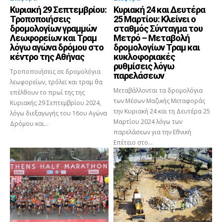
Κυριακή 29 Σεπτεμβρίου:
Κυριακή 24 και Δευτέρα
Τροποποιήσεις
25 Μαρτίου: Κλείνει ο
δρομολογίων γραμμών
σταθμός Σύνταγμα του
Λεωφορείων και Τραμ
Μετρό – Μεταβολή
λόγω αγώνα δρόμου στο
δρομολογίων Τραμ και
κέντρο της Αθήνας
κυκλοφοριακές
ρυθμίσεις λόγω
Τροποποιήσεις σε δρομολόγια
παρελάσεων
λεωφορείων, τρόλεϊ και τραμ θα
Μεταβάλλονται τα δρομολόγια
επέλθουν το πρωί της της
των Μέσων Μαζικής Μεταφοράς
Κυριακής 29 Σεπτεμβρίου 2024,
την Κυριακή 24 και τη Δευτέρα 25
λόγω διεξαγωγής του 16ου Αγώνα
Μαρτίου 2024 λόγω των
Δρόμου και...
παρελάσεων για την Εθνική
Επέτειο στο...