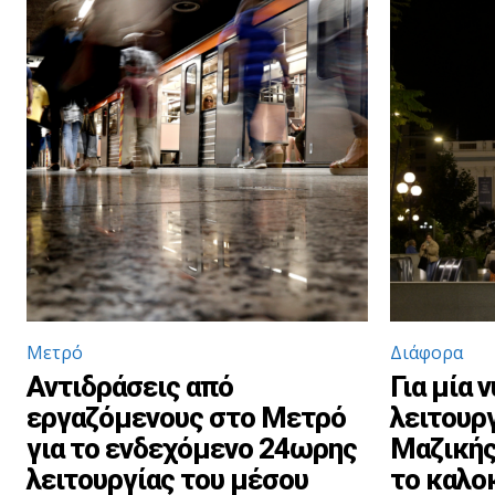
Μετρό
Διάφορα
Αντιδράσεις από
Για μία 
εργαζόμενους στο Μετρό
λειτουρ
για το ενδεχόμενο 24ωρης
Μαζικής
λειτουργίας του μέσου
το καλο