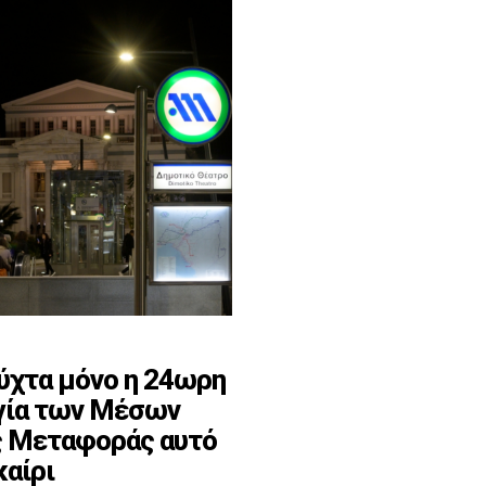
νύχτα μόνο η 24ωρη
γία των Μέσων
 Μεταφοράς αυτό
καίρι