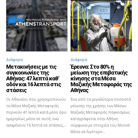
Διάφορα
Διάφορα
Μετακινήσεις με τις
Έρευνα: Στο 80% η
συγκοινωνίες της
μείωση της επιβατικής
Αθήνας: 47 λεπτά καθ’
κίνησης στα Μέσα
οδόν και 16 λεπτά στις
Μαζικής Μεταφοράς της
στάσεις
Αθήνας
Οι Αθηναίοι που χρησιμοποιούν
Ένα από τα μεγαλύτερα ποσοστά
τα Μέσα Μαζικής Μεταφοράς
μείωσης της χρήσης των Μέσων
περνούν 47 λεπτά κατά μέσο όρο
Μαζικής Μεταφοράς παγκοσμίως
ημερησίως μέσα σε αυτά, ενώ
καταγράφεται στην Αθήνα,
αναμένουν 16 λεπτά σε στάσεις,...
σύμφωνα με στοιχεία του Moovit.
Μέσα σε λιγότερο...