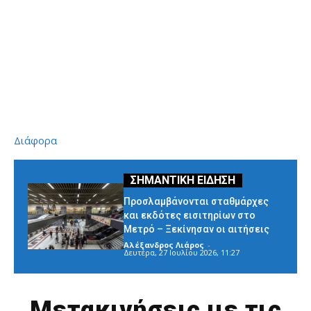
Διάφορα
Προσλαμβάνονται σταθμάρχες
και εκδότες εισιτηρίων στο
Μετρό – Ξεκίνησαν οι αιτήσεις
Αλέξανδρος Λιάρος
-
Δευτέρα, 27 Ιουλίου 2026, 11:27
Μετακινήσεις με τις