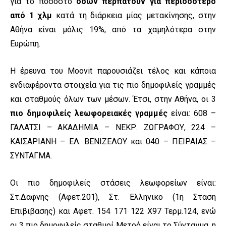
για το ποσοστό
όσων περπατούν για περισσότερο
από 1 χλμ
κατά τη διάρκεια μίας μετακίνησης, στην
Αθήνα είναι μόλις 19%, από τα χαμηλότερα στην
Ευρώπη.
Η έρευνα του Moovit παρουσιάζει τέλος και κάποια
ενδιαφέροντα στοιχεία για τις πιο δημοφιλείς γραμμές
και σταθμούς όλων των μέσων. Έτσι, στην Αθήνα, οι 3
πιο δημοφιλείς λεωφορειακές γραμμές
είναι: 608 –
ΓΑΛΑΤΣΙ – ΑΚΑΔΗΜΙΑ – ΝΕΚΡ. ΖΩΓΡΑΦΟΥ, 224 –
ΚΑΙΣΑΡΙΑΝΗ – ΕΛ. ΒΕΝΙΖΕΛΟΥ και 040 – ΠΕΙΡΑΙΑΣ –
ΣΥΝΤΑΓΜΑ.
Οι πιο δημοφιλείς στάσεις λεωφορείων είναι:
Στ.Δαφνης (Αφετ.201), Στ. Ελληνικο (1η Σταση
Επιβιβασης) και Αφετ. 154 171 122 Χ97 Τερμ.124, ενώ
οι 3 πιο δημοφιλείς σταθμοί Μετρό είναι το Σύνταγμα, η