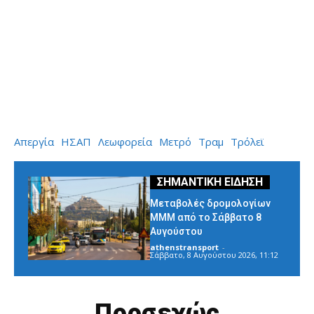
Απεργία
ΗΣΑΠ
Λεωφορεία
Μετρό
Τραμ
Τρόλεϊ
Μεταβολές δρομολογίων
ΜΜΜ από το Σάββατο 8
Αυγούστου
athenstransport
-
Σάββατο, 8 Αυγούστου 2026, 11:12
Προσεχώς