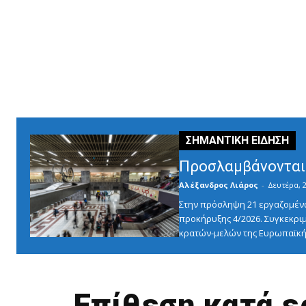
Προσλαμβάνονται 
Αλέξανδρος Λιάρος
-
Δευτέρα, 2
Στην πρόσληψη 21 εργαζομένω
προκήρυξης 4/2026. Συγκεκριμ
κρατών-μελών της Ευρωπαϊκής
Επίθεση κατά ε