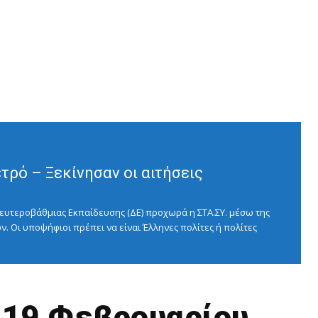
ρό – Ξεκίνησαν οι αιτήσεις
ευτεροβάθμιας Εκπαίδευσης (ΔΕ) προχωρά η ΣΤΑ.ΣΥ. μέσω της
ν. Οι υποψήφιοι πρέπει να είναι Έλληνες πολίτες ή πολίτες
η 19 Φεβρουαρίου