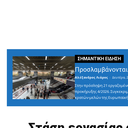
Προσλαμβάνονται 
Αλέξανδρος Λιάρος
-
Δευτέρα, 2
Στην πρόσληψη 21 εργαζομένω
προκήρυξης 4/2026. Συγκεκριμ
κρατών-μελών της Ευρωπαϊκής
Στάση εργασίας 