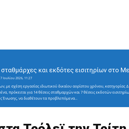
σταθμάρχες και εκδότες εισιτηρίων στο Μετ
7 Ιουλίου 2026, 11:27
ν, με σχέση εργασίας ιδιωτικού δικαίου αορίστου χρόνου, κατηγορίας Δ
ένα, πρόκειται για 14 θέσεις σταθμαρχών και 7 θέσεις εκδοτών εισιτηρίω
 Ένωσης, να διαθέτουν τα προβλεπόμενα...
στα Τρόλεϊ την Τρίτ